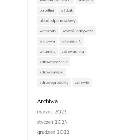
tortellini
trądzik
układodpornościowy
warsztaty
wartośćodżywcza
warzywa
witamina C
witaminy
zdrowadieta
zdrowejedzenie
zdrowemięso
zdroweprodukty
zdrowie
Archiwa
marzec 2023
styczeń 2023
grudzień 2022