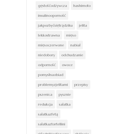
gęstośćodżywcza
hashimoto
insulinooporność
jakpozbyćsiętrądziku
jelita
lekkostrawna
mięso
mięsoczerwone
nabiał
niedobory
odchudzanie
odporność
owoce
pomysłnaobiad
problemyzjelitami
przepisy
pszenica
pysznie
redukcja
sałatka
sałatkazfetą
sałatkaztortellini
składnikiodżywcze
stylżycia