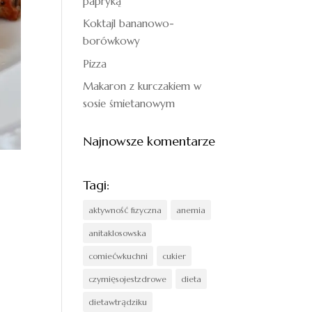
papryką
Koktajl bananowo-
borówkowy
Pizza
Makaron z kurczakiem w
sosie śmietanowym
Najnowsze komentarze
Tagi:
aktywność fizyczna
anemia
anitaklosowska
comiećwkuchni
cukier
czymięsojestzdrowe
dieta
dietawtrądziku