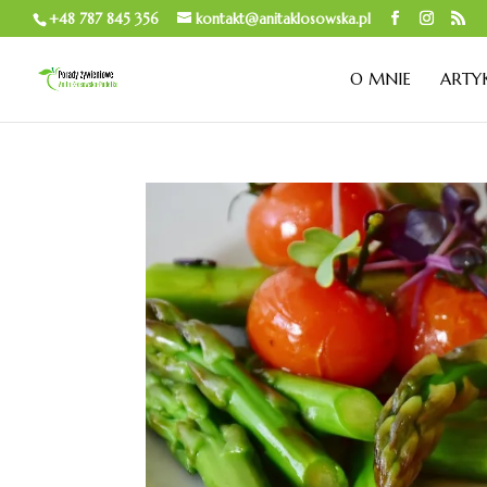
+48 787 845 356
kontakt@anitaklosowska.pl
O MNIE
ARTY