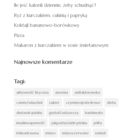
Ile jeść kaloriii dziennie, żeby schudnąć?
Ryż z kurczakiem, cukinią i papryką
Koktajl bananowo-borówkowy
Pizza
Makaron z kurczakiem w sosie śmietanowym
Najnowsze komentarze
Tagi:
aktywność fizyczna
anemia
anitaklosowska
comiećwkuchni
cukier
czymięsojestzdrowe
dieta
dietawtrądziku
gęstośćodżywcza
hashimoto
insulinooporność
jakpozbyćsiętrądziku
jelita
lekkostrawna
mięso
mięsoczerwone
nabiał