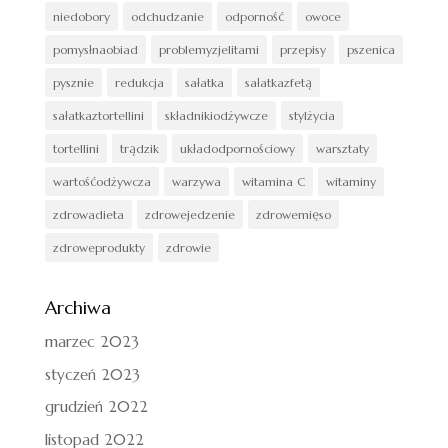
niedobory
odchudzanie
odporność
owoce
pomysłnaobiad
problemyzjelitami
przepisy
pszenica
pysznie
redukcja
sałatka
sałatkazfetą
sałatkaztortellini
składnikiodżywcze
stylżycia
tortellini
trądzik
układodpornościowy
warsztaty
wartośćodżywcza
warzywa
witamina C
witaminy
zdrowadieta
zdrowejedzenie
zdrowemięso
zdroweprodukty
zdrowie
Archiwa
marzec 2023
styczeń 2023
grudzień 2022
listopad 2022