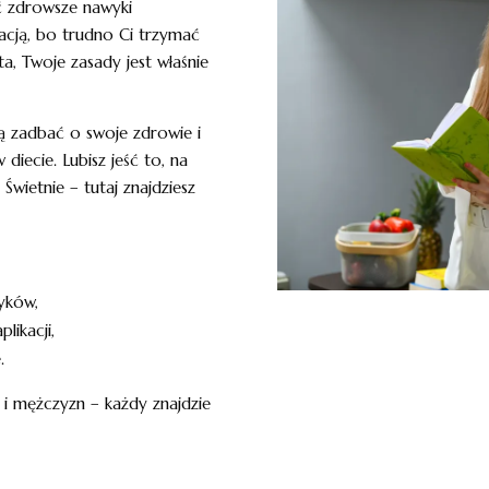
ić zdrowsze nawyki
racją, bo trudno Ci trzymać
, Twoje zasady jest właśnie
ą zadbać o swoje zdrowie i
 diecie. Lubisz jeść to, na
wietnie – tutaj znajdziesz
yków,
likacji,
.
 i mężczyzn – każdy znajdzie