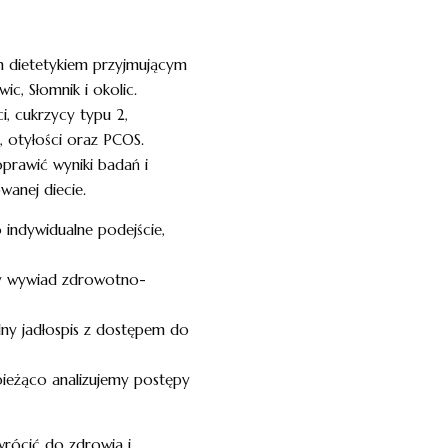
m dietetykiem przyjmującym
c, Słomnik i okolic.
ci, cukrzycy typu 2,
, otyłości oraz PCOS.
rawić wyniki badań i
wanej diecie.
 indywidualne podejście,
wy wywiad zdrowotno-
lny jadłospis z dostępem do
bieżąco analizujemy postępy
wrócić do zdrowia i