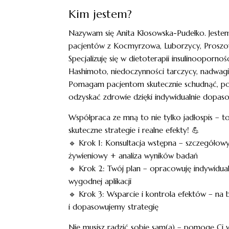
Kim jestem?
Nazywam się Anita Kłosowska-Pudełko. Jeste
pacjentów z Kocmyrzowa, Luborzycy, Proszowi
Specjalizuję się w dietoterapii insulinoopornoś
Hashimoto, niedoczynności tarczycy, nadwagi
Pomagam pacjentom skutecznie schudnąć, pop
odzyskać zdrowie dzięki indywidualnie dopaso
Współpraca ze mną to nie tylko jadłospis – to
skuteczne strategie i realne efekty! 💪
🔹 Krok 1: Konsultacja wstępna – szczegóło
żywieniowy + analiza wyników badań
🔹 Krok 2: Twój plan – opracowuję indywidua
wygodnej aplikacji
🔹 Krok 3: Wsparcie i kontrola efektów – na 
i dopasowujemy strategię
Nie musisz radzić sobie sam(a) – pomogę Ci 