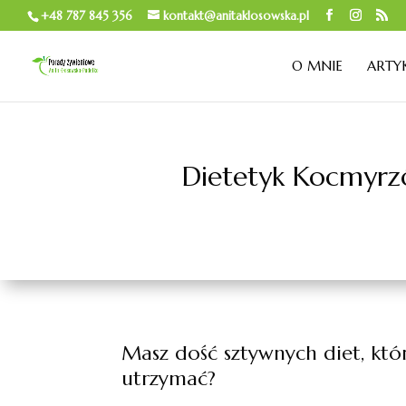
+48 787 845 356
kontakt@anitaklosowska.pl
O MNIE
ARTY
Dietetyk Kocmyrzó
Masz dość sztywnych diet, któr
utrzymać?