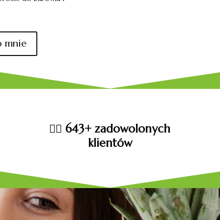
o mnie
👩‍⚕️ 643+ zadowolonych
klientów