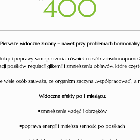
400
Pierwsze widoczne zmiany – nawet przy problemach hormonalny
dukcji i poprawy samopoczucia, również u osób z insulinoopornoś
acji posiłków, regulacji glikemii i zmniejszeniu objawów, które czę
ie wiele osób zauważa, że organizm zaczyna „współpracować”, a ni
Widoczne efekty po 1 miesiącu:
◾zmniejszenie wzdęć i obrzęków
◾poprawa energii i mniejsza senność po posiłkach