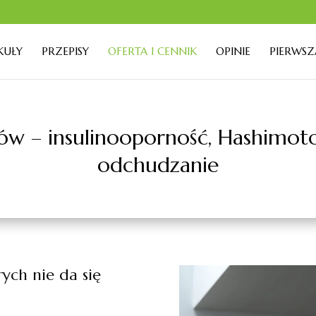
KUŁY
PRZEPISY
OFERTA I CENNIK
OPINIE
PIERWSZ
w – insulinooporność, Hashimoto,
odchudzanie
ych nie da się