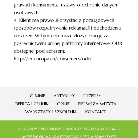
prawach konsumenta, ustawy o ochronie danych
osobowych.
4. Klient ma prawo skorzystać z pozasądowych
sposobów rozpatrywania reklamacji i dochodzenia
roszczeń. W tym celu może złożyć skargę za
pośrednictwem unijnej platformy internetowej ODR
dostępnej pod adresem:
http://ec.europa.eu/consumers/odr/ .
O MNIE
ARTYKUŁY
PRZEPISY
OFERTA I CENNIK
OPINIE
PIERWSZA WIZYTA
WARSZTATY I SZKOLENIA
KONTAKT
©
PORADY ŻYWIENIOWE - ANITA KŁOSOWSKA-PUDEŁKO
-
WSZELKIE PRAWA ZASTRZEŻONE |
REGULAMIN SKLEPU