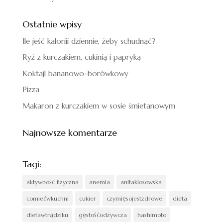
Ostatnie wpisy
Ile jeść kaloriii dziennie, żeby schudnąć?
Ryż z kurczakiem, cukinią i papryką
Koktajl bananowo-borówkowy
Pizza
Makaron z kurczakiem w sosie śmietanowym
Najnowsze komentarze
Tagi:
aktywność fizyczna
anemia
anitaklosowska
comiećwkuchni
cukier
czymięsojestzdrowe
dieta
dietawtrądziku
gęstośćodżywcza
hashimoto