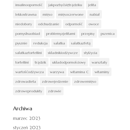
insulinooporność
jakpozbyćsiętrądziku
jelita
lekkostrawna
mięso
mięsoczerwone
nabiał
niedobory
odchudzanie
odporność
owoce
pomysłnaobiad
problemyzjelitami
przepisy
pszenica
pysznie
redukcja
sałatka
sałatkazfetą
sałatkaztortellini
składnikiodżywcze
stylżycia
tortellini
trądzik
układodpornościowy
warsztaty
wartośćodżywcza
warzywa
witamina C
witaminy
zdrowadieta
zdrowejedzenie
zdrowemięso
zdroweprodukty
zdrowie
Archiwa
marzec 2023
styczeń 2023