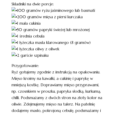
Składniki na dwie porcje:
100 gramów ryżu jaśminowego lub basmati
200 gramów mięsa z piersi kurczaka
1 mała cukinia
50 gramów papryki świeżej lub mrożonej
1 średnia cebula
1 łyżeczka masła klarowanego (8 gramów)
1 łyżeczka oliwy z oliwek
2 garście szpinaku
Przygotowanie:
Ryż gotujemy zgodnie z instrukcją na opakowaniu.
Mięso kroimy na kawałki, a cukinię i paprykę w
mniejszą kostkę. Doprawiamy mięso przyprawami,
np. czosnkiem w proszku, papryka słodką, kurkumą,
chilli. Podsmażamy z dwóch stron na złoty kolor na
oliwie. Zdejmujemy mięso na talerz. Na patelnię
dodajemy masło, pokrojoną cebulę, podsmażamy i