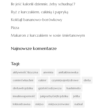
Ile jeść kaloriii dziennie, żeby schudnąć?
Ryż z kurczakiem, cukinią i papryką
Koktajl bananowo-borówkowy
Pizza
Makaron z kurczakiem w sosie śmietanowym
Najnowsze komentarze
Tagi:
aktywność fizyczna
anemia
anitaklosowska
comiećwkuchni
cukier
czymięsojestzdrowe
dieta
dietawtrądziku
gęstośćodżywcza
hashimoto
insulinooporność
jakpozbyćsiętrądziku
jelita
lekkostrawna
mięso
mięsoczerwone
nabiał