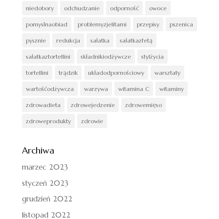
niedobory
odchudzanie
odporność
owoce
pomysłnaobiad
problemyzjelitami
przepisy
pszenica
pysznie
redukcja
sałatka
sałatkazfetą
sałatkaztortellini
składnikiodżywcze
stylżycia
tortellini
trądzik
układodpornościowy
warsztaty
wartośćodżywcza
warzywa
witamina C
witaminy
zdrowadieta
zdrowejedzenie
zdrowemięso
zdroweprodukty
zdrowie
Archiwa
marzec 2023
styczeń 2023
grudzień 2022
listopad 2022