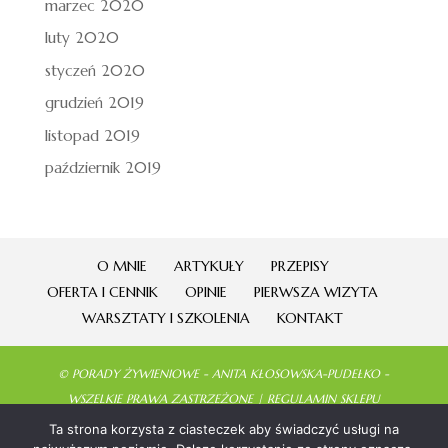
marzec 2020
luty 2020
styczeń 2020
grudzień 2019
listopad 2019
październik 2019
O MNIE
ARTYKUŁY
PRZEPISY
OFERTA I CENNIK
OPINIE
PIERWSZA WIZYTA
WARSZTATY I SZKOLENIA
KONTAKT
©
PORADY ŻYWIENIOWE - ANITA KŁOSOWSKA-PUDEŁKO
-
WSZELKIE PRAWA ZASTRZEŻONE |
REGULAMIN SKLEPU
WEB DESIGN:
PROJEKTOWANIE STRON INTERNETOWYCH - SISET
Ta strona korzysta z ciasteczek aby świadczyć usługi na