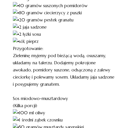
10 gramów suszonych pomidorów
80 gramów ciecierzycy z puszki
20 gramów pestek granatu
2 jaja sadzone
2 łyżki sosu
sól, pieprz
Przygotowanie:
Zieleninę myjemy pod bieżącą wodą, osuszamy,
układamy na talerzu. Dodajemy pokrojone
awokado, pomidory suszone, odsączoną z zalewy
cieciorkę i polewamy sosem. Układamy jaja sadzone
i posypujemy granatem.
Sos miodowo-musztardowy
(Kilka porcji)
100 ml oliwy
1 średni ząbek czosnku
50 gramów musztardy sarepskiej