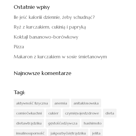
Ostatnie wpisy
Ile jeść kaloriii dziennie, żeby schudnąć?
Ryż z kurczakiem, cukinią i papryką
Koktajl bananowo-borówkowy
Pizza
Makaron z kurczakiem w sosie śmietanowym
Najnowsze komentarze
Tagi:
aktywność fizyczna
anemia
anitaklosowska
comiećwkuchni
cukier
czymięsojestzdrowe
dieta
dietawtrądziku
gęstośćodżywcza
hashimoto
insulinooporność
jakpozbyćsiętrądziku
jelita