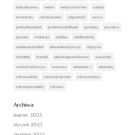
lekkostrawna
mięso
mięsoczerwone
nabiał
niedobory
odchudzanie
odporność
owoce
pomysłnaobiad
problemyzjelitami
przepisy
pszenica
pysznie
redukcja
sałatka
sałatkazfetą
sałatkaztortellini
składnikiodżywcze
stylżycia
tortellini
trądzik
układodpornościowy
warsztaty
wartośćodżywcza
warzywa
witamina C
witaminy
zdrowadieta
zdrowejedzenie
zdrowemięso
zdroweprodukty
zdrowie
Archiwa
marzec 2023
styczeń 2023
grudzień 2022